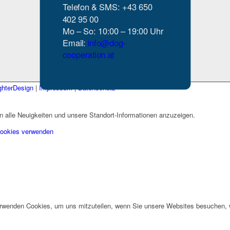
Telefon & SMS: +43 650
402 95 00
Mo – So: 10:00 – 19:00 Uhr
Email:
info@dog-
cooperation.at
hterDesign
|
Impressum
|
Datenschutz
 alle Neuigkeiten und unsere Standort-Informationen anzuzeigen.
Cookies verwenden
erwenden Cookies, um uns mitzuteilen, wenn Sie unsere Websites besuchen, wi