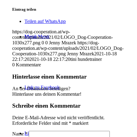
Eintrag teilen
Teilen auf WhatsApp
https://dog-cooperation.at/wp-
Menü
Menü
content/uploads/2021/02/LOGO_Dog-Cooperation-
1030x277.png
0
0
Jenny Mrazek
https://dog-
cooperation.at/wp-content/uploads/2021/02/LOGO_Dog-
Cooperation-1030x277.png
Jenny Mrazek
2021-10-18
22:17:20
2021-10-18 22:17:20
tini hundetrainer
0
Kommentare
Hinterlasse einen Kommentar
Link zu Facebook
An der Diskussion beteiligen?
Hinterlasse uns deinen Kommentar!
Schreibe einen Kommentar
Deine E-Mail-Adresse wird nicht veröffentlicht.
Erforderliche Felder sind mit
*
markiert
Link zu Youtube
Name
*